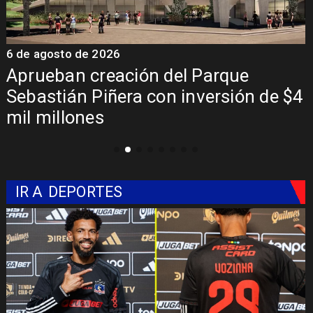
6 de agosto de 2026
6
a
Aprueban creación del Parque
Sebastián Piñera con inversión de $4
mil millones
IR A
DEPORTES