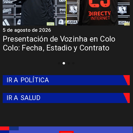
5 de agosto de 2026
5
Presentación de Vozinha en Colo
Colo: Fecha, Estadio y Contrato
IR A
POLÍTICA
IR A
SALUD