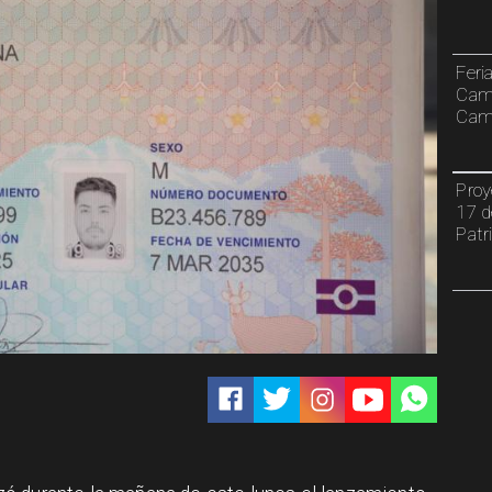
Feri
Cami
Camp
Proy
17 d
Patr