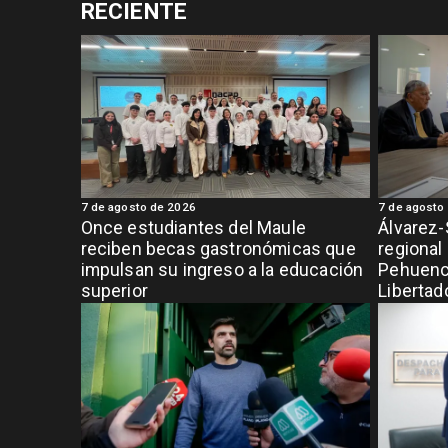
RECIENTE
7 de agosto de 2026
7 de agosto
Once estudiantes del Maule
Álvarez-
reciben becas gastronómicas que
regional
impulsan su ingreso a la educación
Pehuench
superior
Libertad