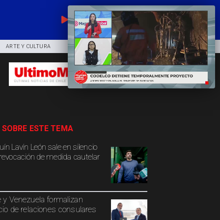
EN VIVO
ARTE Y CULTURA
COMUNIDAD
DEPORTES
 SOBRE ESTE TEMA
uín Lavín León sale en silencio
 revocación de medida cautelar
e y Venezuela formalizan
icio de relaciones consulares