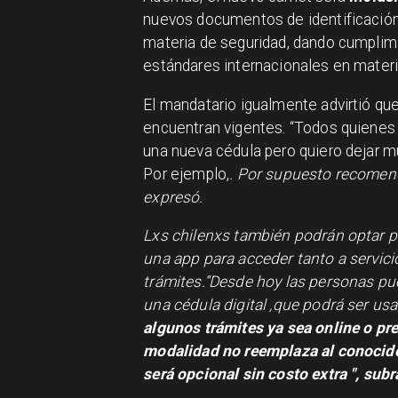
nuevos documentos de identificación
materia de seguridad, dando cumplimi
estándares internacionales en materi
El mandatario igualmente advirtió qu
encuentran vigentes. “Todos quienes 
una nueva cédula pero quiero dejar mu
Por ejemplo,
. Por supuesto recomend
expresó.
Lxs chilenxs también podrán optar po
una app para acceder tanto a servici
trámites.“Desde hoy las personas pu
una cédula digital ,que podrá ser us
algunos trámites ya sea online o pr
modalidad no reemplaza al conocido c
será opcional sin costo extra
", sub