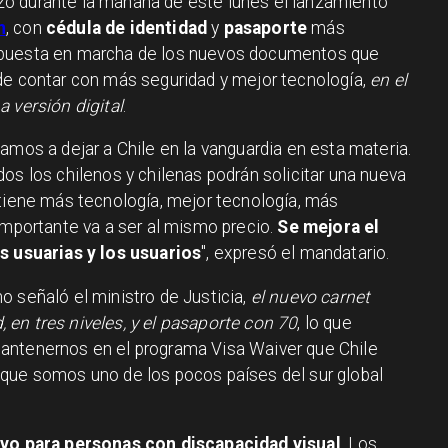
ó durante la mañana de este lunes el lanzamiento
n
, con
cédula de identidad
y
pasaporte
más
 puesta en marcha de los nuevos documentos que
de contar con más seguridad y mejor tecnología,
en el
 versión digital
.
amos a dejar a Chile en la vanguardia en esta materia.
os los chilenos y chilenas podrán solicitar una nueva
 tiene más tecnología, mejor tecnología, más
importante va a ser al mismo precio.
Se mejora el
as usuarias y los usuarios
", expresó el mandatario.
o señaló el ministro de Justicia,
el nuevo carnet
en tres niveles, y el pasaporte con 70
, lo que
antenernos en el programa Visa Waiver que Chile
 que somos uno de los pocos países del sur global
ivo para personas con discapacidad visual
. Los