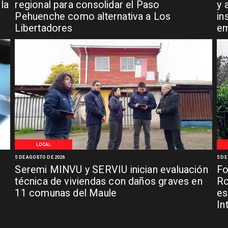
la
regional para consolidar el Paso
y 
Pehuenche como alternativa a Los
in
Libertadores
em
LOCAL
5 DE AGOSTO DE 2026
5 DE
Seremi MINVU y SERVIU inician evaluación
Fo
técnica de viviendas con daños graves en
Ro
11 comunas del Maule
es
In