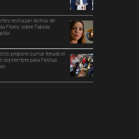
antes rechazan dichos de
la Flores sobre Fabiola
illai
ecto propone sumar feriado el
e septiembre para Fiestas
ias