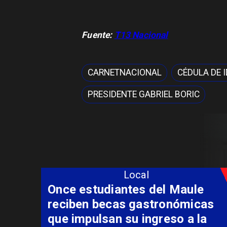
Fuente:
T13 Nacional
CARNETNACIONAL
CÉDULA DE 
PRESIDENTE GABRIEL BORIC
Local
Álvarez-Salamanca lidera la
apuesta regional para
consolidar el Paso Pehuenche
como alternativa a Los