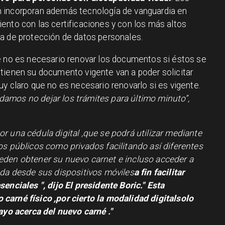
 incorporan además tecnología de vanguardia en
ento con las certificaciones y con los más altos
a de protección de datos personales.
e no es necesario renovar los documentos si éstos se
tienen su documento vigente van a poder solicitar
y claro que no es necesario renovarlo si es vigente.
amos no dejar los trámites para último minuto”,
r una cédula digital ,que se podrá utilizar mediante
os públicos como privados facilitando así diferentes
eden obtener su nuevo carnet e incluso acceder a
ada desde sus dispositivos móviles
a fin facilitar
esenciales
", dijo El presidente Boric." Esta
arné físico ,por cierto la modalidad digital
solo
rayo acerca del nuevo carné ."