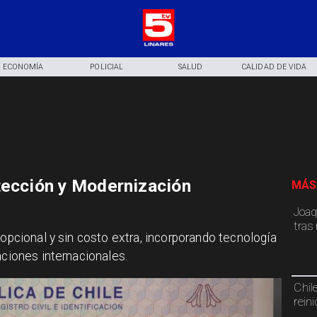
ECONOMÍA
POLICIAL
SALUD
CALIDAD DE VIDA
tección y Modernización
MÁS
Joaq
tras
 opcional y sin costo extra, incorporando tecnología
aciones internacionales.
Chil
rein