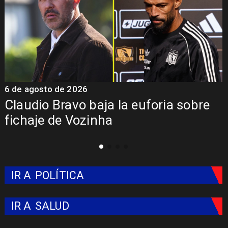
6 de agosto de 2026
5
Claudio Bravo baja la euforia sobre
fichaje de Vozinha
IR A
POLÍTICA
IR A
SALUD