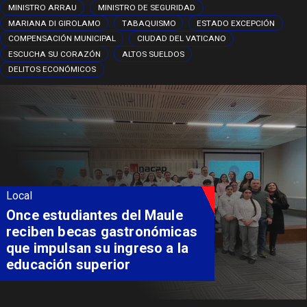
MINISTRO ARRAU
MINISTRO DE SEGURIDAD
MARIANA DI GIROLAMO
TABAQUISMO
ESTADO EXCEPCIÓN
COMPENSACIÓN MUNICIPAL
CIUDAD DEL VATICANO
ESCUCHA SU CORAZÓN
ALTOS SUELDOS
DELITOS ECONÓMICOS
Local
Álvarez-Salamanca lidera la
apuesta regional para
consolidar el Paso Pehuenche
como alternativa a Los
Libertadores