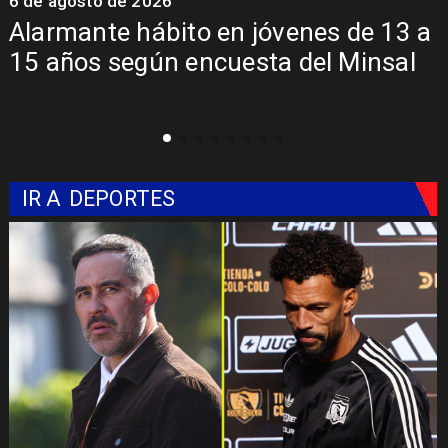
6 de agosto de 2026
6
Alarmante hábito en jóvenes de 13 a
15 años según encuesta del Minsal
IR A
DEPORTES