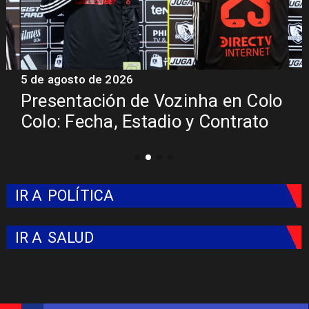
5 de agosto de 2026
5
Presentación de Vozinha en Colo
Colo: Fecha, Estadio y Contrato
IR A
POLÍTICA
IR A
SALUD