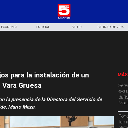
ECONOMÍA
POLICIAL
SALUD
CALIDAD DE VIDA
jos para la instalación de un
MÁS
e Vara Gruesa
Sere
eval
daño
on la presencia de la Directora del Servicio de
Maul
lde, Mario Meza.
Fond
fami
alim