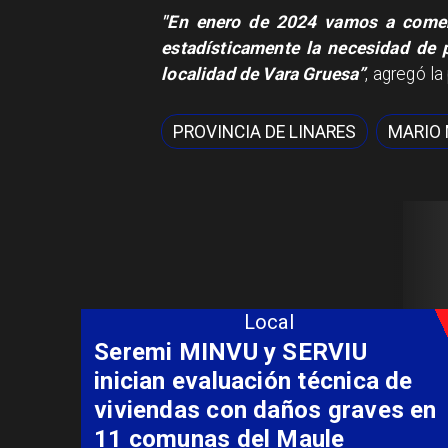
"En enero de 2024 vamos a comenza
estadísticamente la necesidad de 
localidad de Vara Gruesa”
, agregó l
PROVINCIA DE LINARES
MARIO
Local
Fondo Orasmi entrega apoyo a
familia de Romeral para
costear alimentación
especializada de niño con