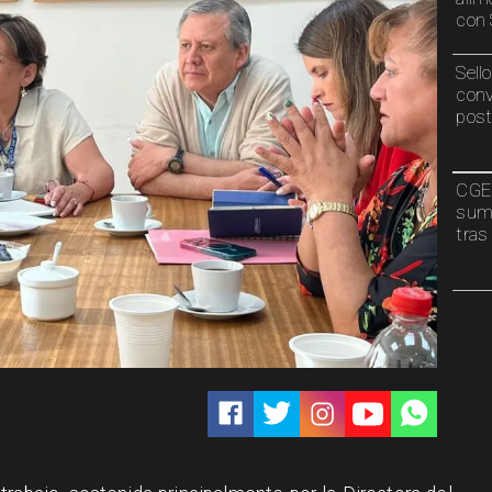
con 
Sell
conv
post
CGE 
sumi
tras