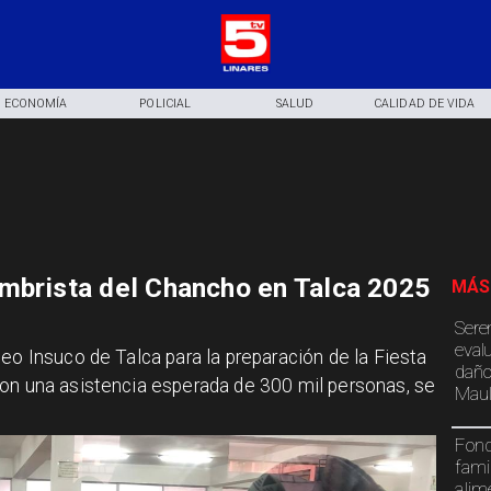
ECONOMÍA
POLICIAL
SALUD
CALIDAD DE VIDA
mbrista del Chancho en Talca 2025
MÁS
Sere
eval
eo Insuco de Talca para la preparación de la Fiesta
daño
con una asistencia esperada de 300 mil personas, se
Maul
Fond
fami
alim