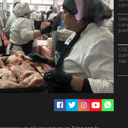
con 
Sell
conv
post
CGE 
sumi
tras