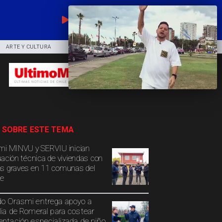
EN VIVO
ARTE Y CULTURA
COMUNIDAD
DEPORTES
 SOBRE ESTE TEMA
mi MINVU y SERVIU inician
uación técnica de viviendas con
s graves en 11 comunas del
e
o Orasmi entrega apoyo a
lia de Romeral para costear
entación especializada de niño