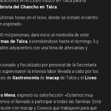
araciones en el Liceo Insuco en Talca para la
brista del Chancho en Talca
.
últimas horas en el liceo, donde se instaló el centro
an esperado.
00 mil personas, dará inicio al mediodía de este
rmas de Talca
, extendiéndose hasta el domingo 3 y
alles adyacentes con una feria de artesanías y
cionado y fiscalizado por personal de la Secretaría
 supervisaron la intensa labor llevada a cabo por los
ntes de
Gastronomía
de
Inacap
de Talca y el
Liceo
io Mena
, expresó su satisfacción: «Estamos muy
os el llamado a participar a todas las familias. Está
oración con Inacap y Coexca que trabajaron para que