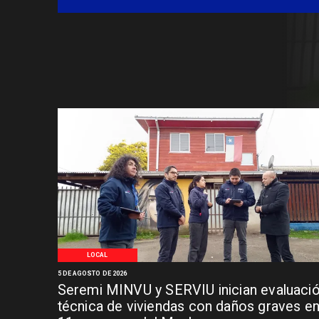
Síndrome de Intestino Corto
LOCAL
5 DE AGOSTO DE 2026
Seremi MINVU y SERVIU inician evaluaci
técnica de viviendas con daños graves e