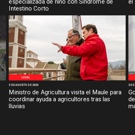
especializada de niño con Síndrome de
el
Intestino Corto
LOCAL
5 DE AGOSTO DE 2026
3 DE
Ministro de Agricultura visita el Maule para
Go
coordinar ayuda a agricultores tras las
de
lluvias
má