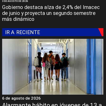
3 DE AGOSTO DE 2026
Gobierno destaca alza de 2,4% del Imacec
de junio y proyecta un segundo semestre
más dinámico
IR A
RECIENTE
6 de agosto de 2026
6
a
Aprueban creación del Parque