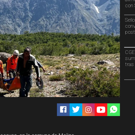
con 
Sell
conv
post
CGE 
sumi
tras