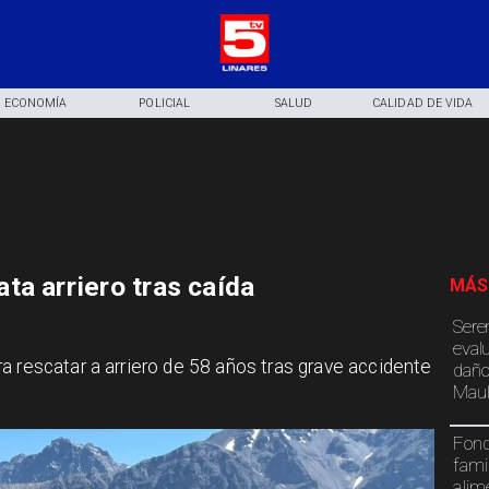
ECONOMÍA
POLICIAL
SALUD
CALIDAD DE VIDA
ta arriero tras caída
MÁS
Sere
eval
a rescatar a arriero de 58 años tras grave accidente
daño
Maul
Fond
fami
alim