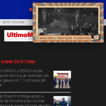
EN VIVO
ARTE Y CULTURA
COMUNIDAD
DEPORTES
 SOBRE ESTE TEMA
mi MINVU y SERVIU inician
uación técnica de viviendas con
s graves en 11 comunas del
e
o Orasmi entrega apoyo a
lia de Romeral para costear
entación especializada de niño