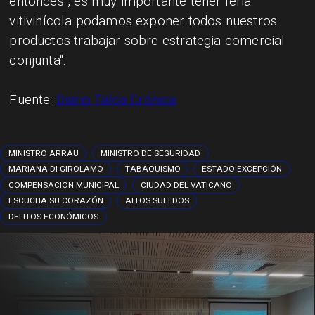
entonces , es muy importante tener feria
vitivinícola podamos exponer todos nuestros
productos trabajar sobre estrategia comercial
conjunta".
Fuente:
Diario Talca Crónica
MINISTRO ARRAU
MINISTRO DE SEGURIDAD
MARIANA DI GIROLAMO
TABAQUISMO
ESTADO EXCEPCIÓN
COMPENSACIÓN MUNICIPAL
CIUDAD DEL VATICANO
ESCUCHA SU CORAZÓN
ALTOS SUELDOS
DELITOS ECONÓMICOS