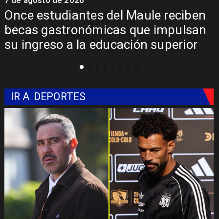
7 de agosto de 2026
7
Once estudiantes del Maule reciben
becas gastronómicas que impulsan
su ingreso a la educación superior
IR A
DEPORTES