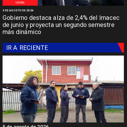
LOCAL
3 DE AGOSTO DE 2026
Gobierno destaca alza de 2,4% del Imacec
de junio y proyecta un segundo semestre
más dinámico
IR A
RECIENTE
5 de agosto de 2026
5