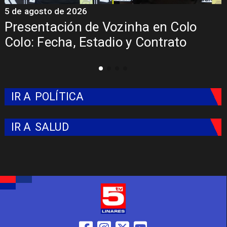
5 de agosto de 2026
4
La Roja enfrentará a los anfitriones
del Mundial 2026
IR A
POLÍTICA
IR A
SALUD