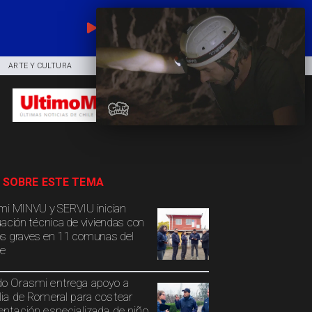
EN VIVO
ARTE Y CULTURA
COMUNIDAD
DEPORTES
 SOBRE ESTE TEMA
mi MINVU y SERVIU inician
uación técnica de viviendas con
s graves en 11 comunas del
e
o Orasmi entrega apoyo a
lia de Romeral para costear
entación especializada de niño