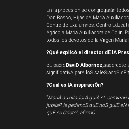
En la procesión se congregarán todos
Don Bosco, Hijas de María Auxiliado
Centro de Exalumnos, Centro Educativ
Agrícola María Auxiliadora de Colín, P
todos los devotos de la Virgen María 
?Qué explicó el director dE lA Pre
eL padre
DaviD Albornoz,
sacerdote 
significativA parA loS saleSianoS dE
?Cuál es lA inspiraciÓn?
"
MariÁ auxilIadorÁ guiÁ eL caminaR 
jubilaR le pedimoS quE noS guiÉ eN
quE es Cristo", afirmÓ.