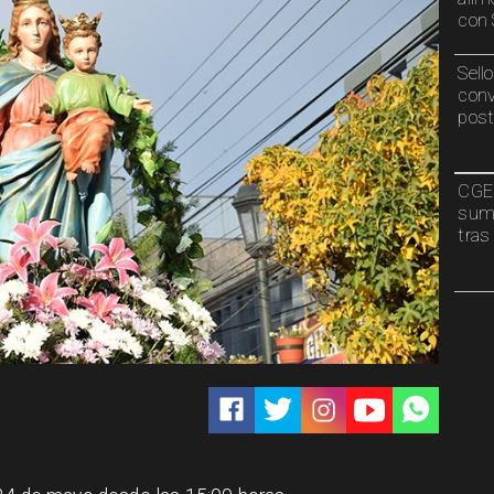
con 
Sell
conv
post
CGE 
sumi
tras