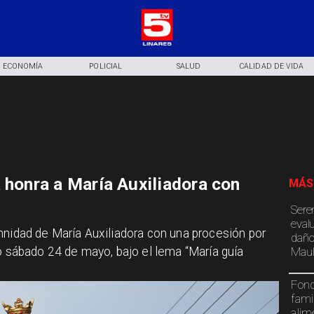
ECONOMÍA
POLICIAL
SALUD
CALIDAD DE VIDA
 honra a María Auxiliadora con
MÁS
Sere
eval
mnidad de María Auxiliadora con una procesión por
daño
Maul
mo sábado 24 de mayo, bajo el lema “María guía
Fond
fami
alim