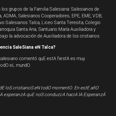
 los grupos de la Familia Salesiana: Salesianos de
ra, ADMA, Salesianos Cooperadores, EPE, EME, VDB,
o Salesianos Talca, Liceo Santa Teresita, Colegio
arroquia Santa Ana, Santuario María Auxiliadora y
bajo la advocación de Auxiliadora de los cristianos.
sencia SaleSiana eN Talca?
salesiano comentó quE estA fiestA es muy
 todO eL mundO.
dE loS cristianoS eN todO momentO. En estE añO
 lA esperanzA quE noS conduzcA haciA lA EsperanzÁ