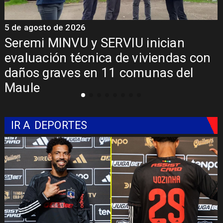
5 de agosto de 2026
IU inician
Fondo Orasmi entrega
e viviendas con
familia de Romeral pa
 comunas del
alimentación especial
con Síndrome de Intes
IR A
DEPORTES