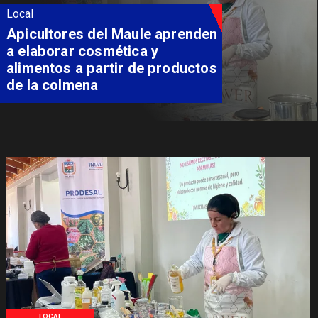
Local
Apicultores del Maule aprenden
a elaborar cosmética y
alimentos a partir de productos
de la colmena
LOCAL