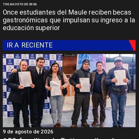
7 DE AGOSTO DE 2026
Once estudiantes del Maule reciben becas
gastronómicas que impulsan su ingreso a la
educación superior
IR A
RECIENTE
9 de agosto de 2026
9