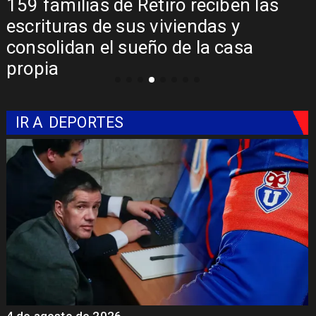
159 familias de Retiro reciben las
escrituras de sus viviendas y
consolidan el sueño de la casa
propia
IR A
DEPORTES
4 de agosto de 2026
6