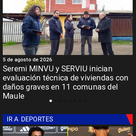
5 de agosto de 2026
5
Fondo Orasmi entrega apoyo a
familia de Romeral para costear
alimentación especializada de niño
con Síndrome de Intestino Corto
IR A
DEPORTES