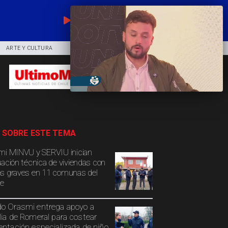
EN VIVO
ARTE Y CULTURA
COMUNIDAD
DEPORTES
 SOBRE ESTE TEMA
mi MINVU y SERVIU inician
uación técnica de viviendas con
s graves en 11 comunas del
e
o Orasmi entrega apoyo a
lia de Romeral para costear
entación especializada de niño