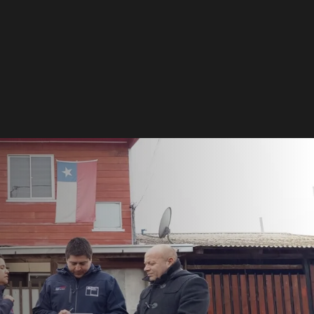
Local
rasmi entrega apoyo a
 de Romeral para
 alimentación
lizada de niño con