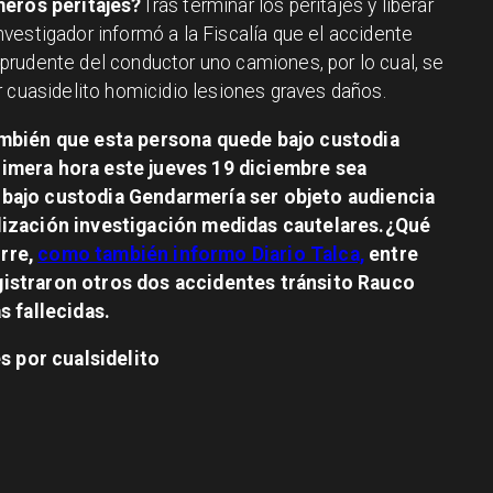
meros peritajes?
Tras terminar los peritajes y liberar
 investigador informó a la Fiscalía que el accidente
rudente del conductor uno camiones, por lo cual, se
r cuasidelito homicidio lesiones graves daños.
ambién que esta persona quede bajo custodia
imera hora este jueves 19 diciembre sea
bajo custodia Gendarmería ser objeto audiencia
lización investigación medidas cautelares.¿Qué
rre,
como también informo Diario Talca,
entre
istraron otros dos accidentes tránsito Rauco
s fallecidas.
es por
cualsidelito