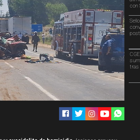
con 
Sell
conv
post
CGE 
sumi
tras