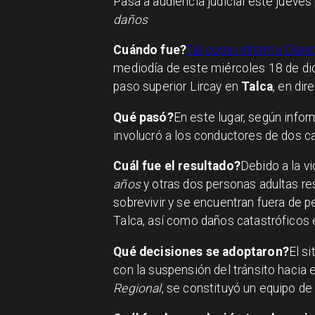
Pasa a audiencia judicial este jueves
daños
Cuándo fue?
Tal como informo Diari
mediodía de este miércoles 18 de di
paso superior Lircay en
Talca
, en dir
Qué pasó?
En este lugar, según infor
involucró a los conductores de dos 
Cuál fue el resultado?
Debido a la vi
años
y otras dos personas adultas re
sobrevivir y se encuentran fuera de pe
Talca, así como daños catastróficos 
Qué decisiones se adoptaron?
El s
con la suspensión del tránsito hacia e
Regional
, se constituyó un equipo de