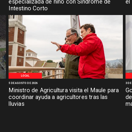
especializada de niño con Síndrome de
el
Intestino Corto
LOCAL
5 DE AGOSTO DE 2026
3 DE
Ministro de Agricultura visita el Maule para
Go
coordinar ayuda a agricultores tras las
de
lluvias
má