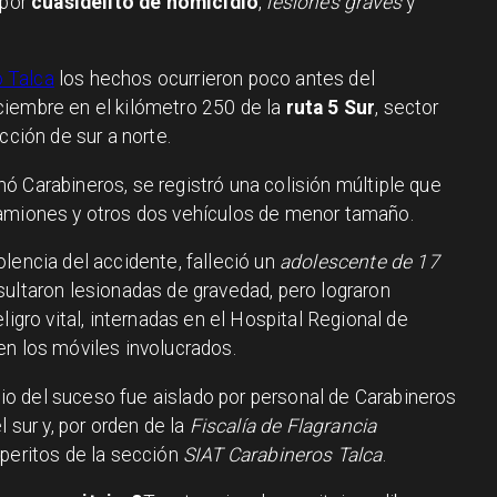
 por
cuasidelito de homicidio
,
lesiones graves
y
o Talca
los hechos ocurrieron poco antes del
ciembre en el kilómetro 250 de la
ruta 5 Sur
, sector
ección de sur a norte.
mó Carabineros, se registró una colisión múltiple que
camiones y otros dos vehículos de menor tamaño.
olencia del accidente, falleció un
adolescente de 17
sultaron lesionadas de gravedad, pero lograron
ligro vital, internadas en el Hospital Regional de
en los móviles involucrados.
itio del suceso fue aislado por personal de Carabineros
l sur y, por orden de la
Fiscalía de Flagrancia
 peritos de la sección
SIAT Carabineros Talca
.