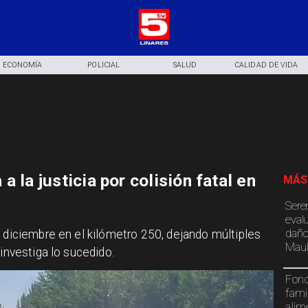
ECONOMÍA
POLICIAL
SALUD
CALIDAD DE VIDA
 la justicia por colisión fatal en
MÁS
Sere
eval
daño
e diciembre en el kilómetro 250, dejando múltiples
Maul
 investiga lo sucedido.
Fond
fami
alim