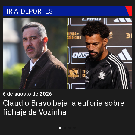
IR A
DEPORTES
5 de agosto de 2026
5
Presentación de Vozinha en Colo
Colo: Fecha, Estadio y Contrato