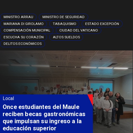
MINISTRO ARRAU
MINISTRO DE SEGURIDAD
MARIANA DI GIROLAMO
TABAQUISMO
ESTADO EXCEPCIÓN
COMPENSACIÓN MUNICIPAL
CIUDAD DEL VATICANO
ESCUCHA SU CORAZÓN
ALTOS SUELDOS
DELITOS ECONÓMICOS
Local
Álvarez-Salamanca lidera la
apuesta regional para
consolidar el Paso Pehuenche
como alternativa a Los
Libertadores