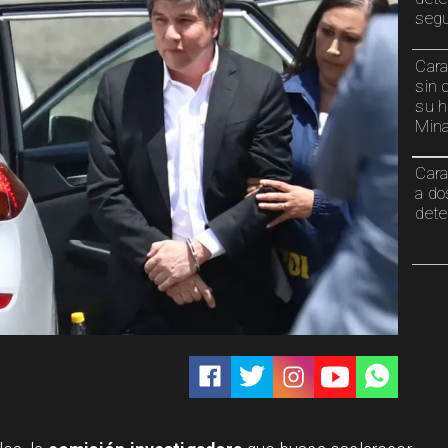
segu
Cara
sin 
su h
Min
Cara
a do
dete