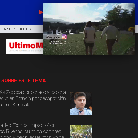
EN VIVO
ARTE Y CULTURA
COMUNIDAD
DEPORTES
 SOBRE ESTE TEMA
lás Zepeda condenado a cadena
etua en Francia por desaparición
arumi Kurosaki
ativo "Ronda Impacto" en
as Buenas culmina con tres
nidos y despliegue masivo de