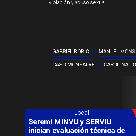
violación y abuso sexual.
GABRIEL BORIC
MANUEL MONS
CASO MONSALVE
CAROLINA T
Local
Fondo Orasmi entrega apoyo a
familia de Romeral para
costear alimentación