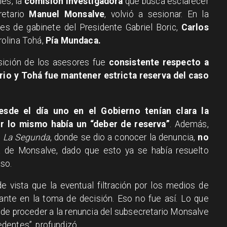
les, la
comisión investigadora
que busca esclarecer
retario
Manuel Monsalve
, volvió a sesionar. En la
fes de gabinete del Presidente Gabriel Boric,
Carlos
arolina Tohá,
Pía Mundaca.
osición de los asesores fue
consistente respecto a
ario y Tohá fue mantener estricta reserva del caso
esde el día uno en el Gobierno tenían clara la
or lo mismo había un “deber de reserva”
. Además,
o
La Segunda
, donde se dio a conocer la denuncia,
no
ida de Monsalve, dado que esto ya se había resuelto
so.
 vista que la eventual filtración por los medios de
ante en la toma de decisión. Eso no fue así. Lo que
de proceder a la renuncia del subsecretario Monsalve
dentes”, profundizó.