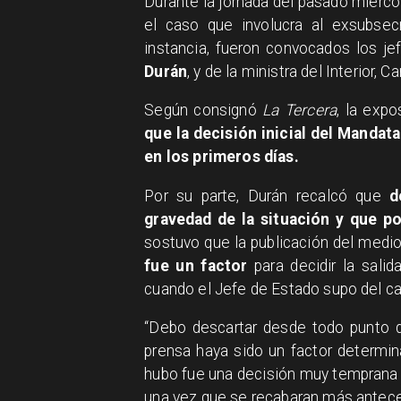
Durante la jornada del pasado miérco
el caso que involucra al exsubsec
instancia, fueron convocados los je
Durán
, y de la ministra del Interior, C
​Según consignó
La Tercera
, la exp
que la decisión inicial del Mandat
en los primeros días.
Por su parte, Durán recalcó que
d
gravedad de la situación y que p
sostuvo que la publicación del medi
fue un factor
para decidir la sal
cuando el Jefe de Estado supo del ca
“Debo descartar desde todo punto de
prensa haya sido un factor determin
hubo fue una decisión muy temprana 
una vez que se recabaran más antece