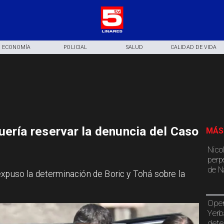
ECONOMÍA
POLICIAL
SALUD
CALIDAD DE VIDA
uería reservar la denuncia del Caso
MÁS
Nico
perp
de N
expuso la determinación de Boric y Tohá sobre la
Oper
Yerb
dete