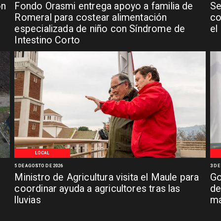
ón
Fondo Orasmi entrega apoyo a familia de
Se
n
Romeral para costear alimentación
co
especializada de niño con Síndrome de
el
Intestino Corto
LOCAL
5 DE AGOSTO DE 2026
3 DE
Ministro de Agricultura visita el Maule para
Go
coordinar ayuda a agricultores tras las
de
lluvias
má