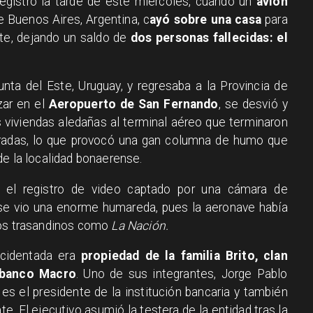
egistró la tarde de este miércoles, cuando un
avión
 Buenos Aires, Argentina, c
ayó sobre una casa
para
nte, dejando un saldo de
dos personas fallecidas: el
nta del Este, Uruguay, y regresaba a la Provincia de
zar en el
Aeropuerto de San Fernando
, se desvió y
s viviendas aledañas al terminal aéreo que terminaron
radas, lo que provocó una gan columna de humo que
de la localidad bonaerense.
 el registro de video captado por una cámara de
se vio una enorme humareda, pues la aeronave había
ios trasandinos como
La Nación.
ccidentada era
propiedad de la familia Brito, clan
 banco Macro
. Uno de sus integrantes, Jorge Pablo
, es el presidente de la institución bancaria y también
e. El ejecutivo asumió la testera de la entidad tras la