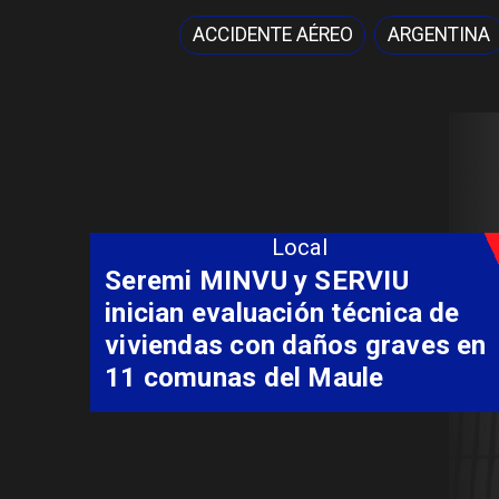
ACCIDENTE AÉREO
ARGENTINA
Local
Fondo Orasmi entrega apoyo a
familia de Romeral para
costear alimentación
especializada de niño con
Síndrome de Intestino Corto