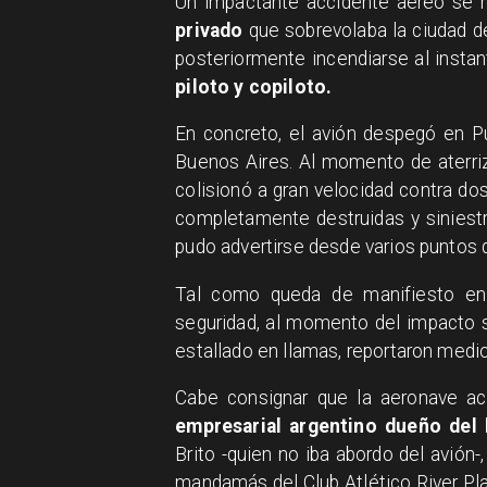
Un impactante accidente aéreo se r
privado
que sobrevolaba la ciudad de
posteriormente incendiarse al insta
piloto y copiloto.
En concreto, el avión despegó en Pu
Buenos Aires. Al momento de aterri
colisionó a gran velocidad contra do
completamente destruidas y siniest
pudo advertirse desde varios puntos 
​Tal como queda de manifiesto en
seguridad, al momento del impacto 
estallado en llamas, reportaron med
Cabe consignar que la aeronave a
empresarial argentino dueño del
Brito -quien no iba abordo del avión-
mandamás del Club Atlético River Plat