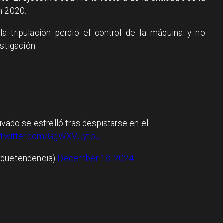
en 2020.
a tripulación perdió el control de la máquina y no
stigación.
vado se estrelló tras despistarse en el
c.twitter.com/GgWXVUytoJ
rquetendencia)
December 18, 2024