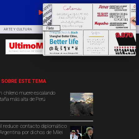
EN VIVO
ARTE Y CULTURA
COMUNIDAD
DEPORTES
 SOBRE ESTE TEMA
n chileno muere escalando
aña más alta de Perú
il reduce contacto diplomático
Argentina por dichos de Milei