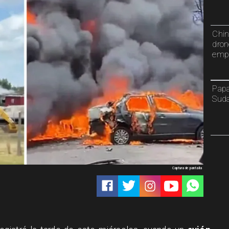
Chin
dron
emp
Papa
Sud
Captura de pantalla