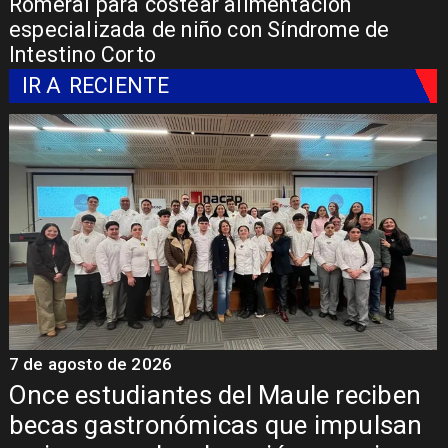
Romeral para costear alimentación
especializada de niño con Síndrome de
Intestino Corto
IR A
RECIENTE
7 de agosto de 2026
7
Once estudiantes del Maule reciben
becas gastronómicas que impulsan