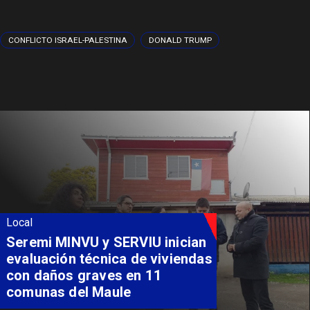
CONFLICTO ISRAEL-PALESTINA
DONALD TRUMP
Local
Fondo Orasmi entrega apoyo a
familia de Romeral para
costear alimentación
especializada de niño con
Síndrome de Intestino Corto