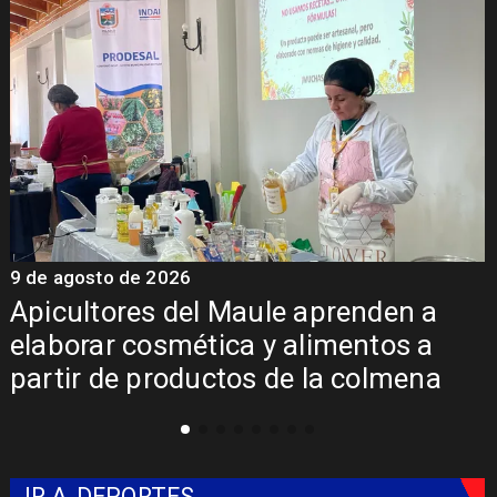
9 de agosto de 2026
9
Álvarez-Salamanca destaca
inversión regional en el inicio de
obras de la Subcomisaría Maule
Norte
IR A
DEPORTES