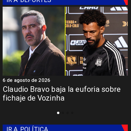
5 de agosto de 2026
5
Presentación de Vozinha en Colo
Colo: Fecha, Estadio y Contrato
IR A
POLÍTICA