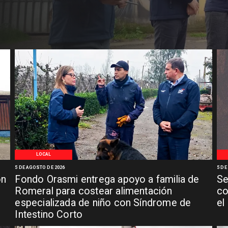
LOCAL
5 DE AGOSTO DE 2026
5 DE
ón
Fondo Orasmi entrega apoyo a familia de
Se
n
Romeral para costear alimentación
co
especializada de niño con Síndrome de
el
Intestino Corto