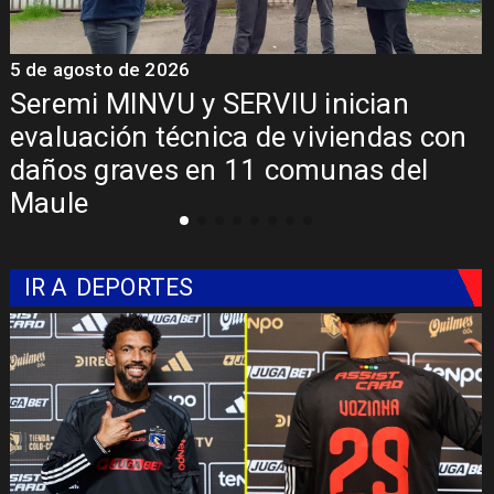
5 de agosto de 2026
5
Fondo Orasmi entrega apoyo a
familia de Romeral para costear
alimentación especializada de niño
con Síndrome de Intestino Corto
IR A
DEPORTES