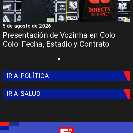
5 de agosto de 2026
4
La Roja enfrentará a los anfitriones
del Mundial 2026
IR A
POLÍTICA
IR A
SALUD