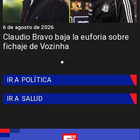
6 de agosto de 2026
5
Claudio Bravo baja la euforia sobre
fichaje de Vozinha
IR A
POLÍTICA
IR A
SALUD