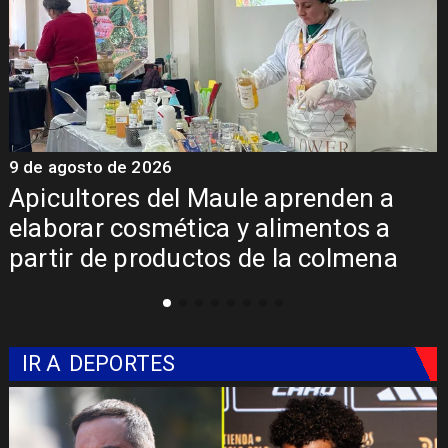
9 de agosto de 2026
9
Álvarez-Salamanca destaca
inversión regional en el inicio de
obras de la Subcomisaría Maule
Norte
IR A
DEPORTES