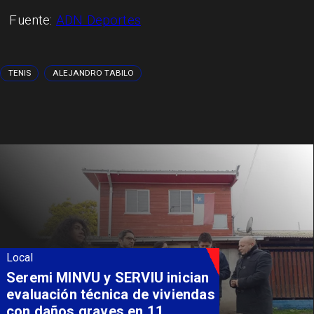
Fuente:
ADN Deportes
TENIS
ALEJANDRO TABILO
Local
Fondo Orasmi entrega apoyo a
familia de Romeral para
costear alimentación