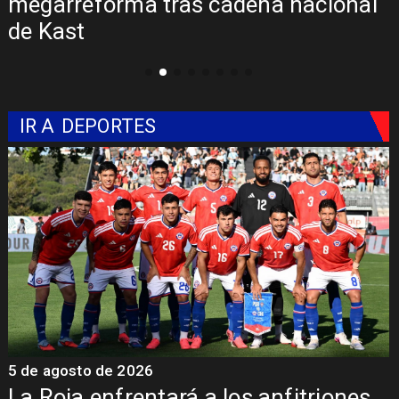
megarreforma tras cadena nacional
de Kast
IR A
DEPORTES
5 de agosto de 2026
4
La Roja enfrentará a los anfitriones