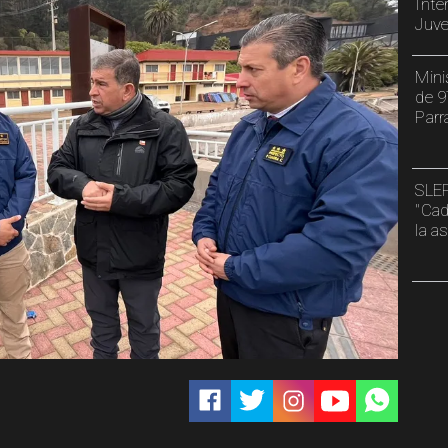
Inté
Juve
Mini
de 9
Parr
SLEP
"Cad
la a