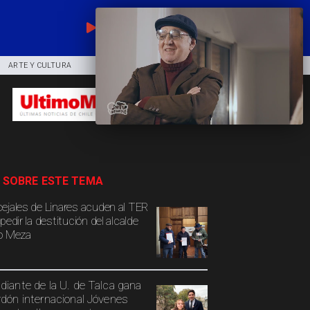
EN VIVO
ARTE Y CULTURA
COMUNIDAD
DEPORTES
 SOBRE ESTE TEMA
ejales de Linares acuden al TER
pedir la destitución del alcalde
o Meza
diante de la U. de Talca gana
rdón internacional Jóvenes