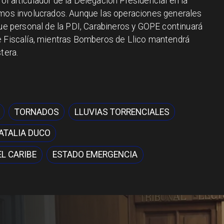
l articulador de la Delegación Presidencial en la
smos involucrados. Aunque las operaciones generales
que personal de la PDI, Carabineros y GOPE continuará
e Fiscalía, mientras Bomberos de Llico mantendrá
tera.
TORNADOS
LLUVIAS TORRENCIALES
ATALIA DUCO
L CARIBE
ESTADO EMERGENCIA