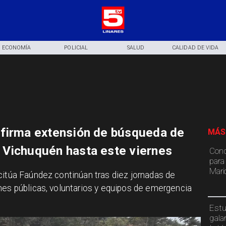
ECONOMÍA
POLICIAL
SALUD
CALIDAD DE VIDA
nfirma extensión de búsqueda de
MÁS
 Vichuquén hasta este viernes
Conc
para 
Mari
acitúa Faúndez continúan tras diez jornadas de
nes públicas, voluntarios y equipos de emergencia
Estu
gala