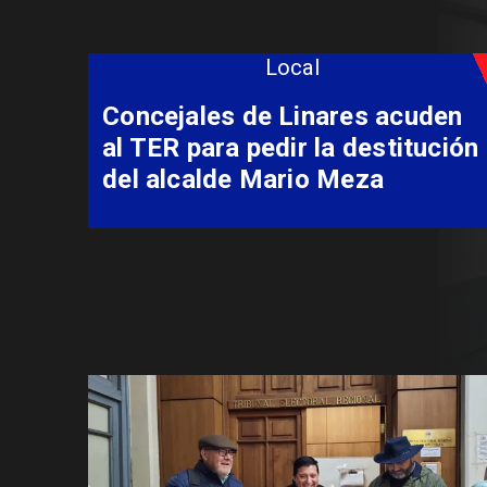
Local
Estudiante de la U. de Talca
gana galardón internacional
Jóvenes Intérpretes
Iberorquestas Juveniles