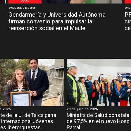
LOCAL
29 DE JULIO DE 2026
29 D
Gendarmería y Universidad Autónoma
PF
firman convenio para impulsar la
ci
reinserción social en el Maule
ca
de 2026
29 de julio de 2026
te de la U. de Talca gana
Ministra de Salud constata
 internacional Jóvenes
de 97,5% en el nuevo Hospi
tes Iberorquestas
Parral