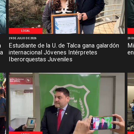
LOCAL
29 DE JULIO DE 2026
29 D
a
Estudiante de la U. de Talca gana galardón
Mi
za
internacional Jóvenes Intérpretes
en
Iberorquestas Juveniles