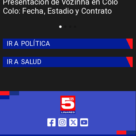
La Roja enfrentará a los anfitriones
del Mundial 2026
IR A
POLÍTICA
IR A
SALUD