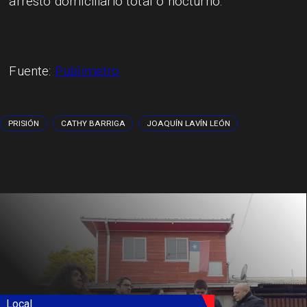
arresto domiciliario total o nocturno.
Fuente:
Publimetro
PRISIÓN
CATHY BARRIGA
JOAQUÍN LAVÍN LEÓN
Local