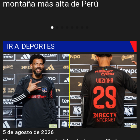
megarreforma tras cadena nacional
de Kast
IR A
DEPORTES
5 de agosto de 2026
4