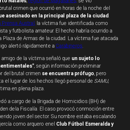
rto Natales
,
región de Magallanes,
se vio
rutal crimen que ocurrió en horas de la noche del
ue asesinado en la principal plaza de la ciudad
.
 Prensa Austral,
la víctima fue identificada como
ta y futbolista amateur. El hecho habría ocurrido a
la Plaza de Armas de la ciudad. La víctima fue atacada
migo alertó rápidamente a
Carabineros
.
l amigo de la víctima señaló que
un sujeto lo
sentimentales"
, según información preliminar
or del brutal crimen
se encuentra prófugo
, pero
a el lugar de los hechos llegó personal de
SAMU
,
ctima en plena plaza.
edó a cargo de la Brigada de Homicidios (BH) de
orden dela Fiscalía. El caso provocó conmoción entre
querido joven del sector. Su nombre estaba escalando
ejercía como arquero enel
Club Fútbol Esmeralda y