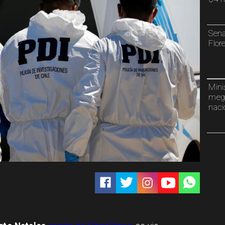
Sena
Flor
Mini
mega
naci