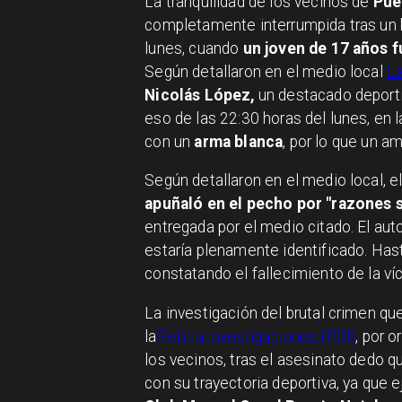
La tranquilidad de los vecinos de
Pue
completamente interrumpida tras un b
lunes, cuando
un joven de 17 años f
Según detallaron en el medio local
La
Nicolás López,
un destacado deportis
eso de las 22:30 horas del lunes, en 
con un
arma blanca
, por lo que un a
Según detallaron en el medio local, e
apuñaló en el pecho por "razones 
entregada por el medio citado. El aut
estaría plenamente identificado. Hast
constatando el fallecimiento de la ví
La investigación del brutal crimen qu
la
Policía Investigaciones (PDI)
, por 
los vecinos, tras el asesinato dedo 
con su trayectoria deportiva, ya que 