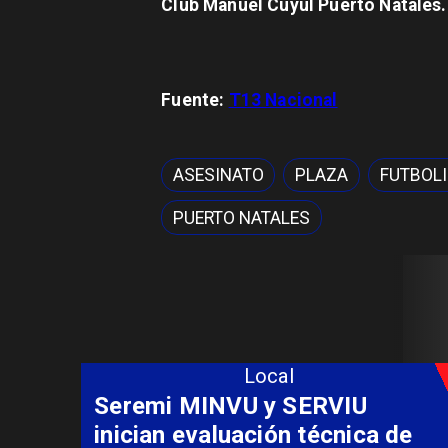
Club Manuel Cuyul Puerto Natales.
Fuente:
T13 Nacional
ASESINATO
PLAZA
FUTBOL
PUERTO NATALES
Local
Fondo Orasmi entrega apoyo a
familia de Romeral para