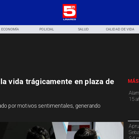
ECONOMÍA
POLICIAL
SALUD
CALIDAD DE VIDA
la vida trágicamente en plaza de
MÁS
Alar
15 a
ado por motivos sentimentales, generando
Apru
Seba
$4 m