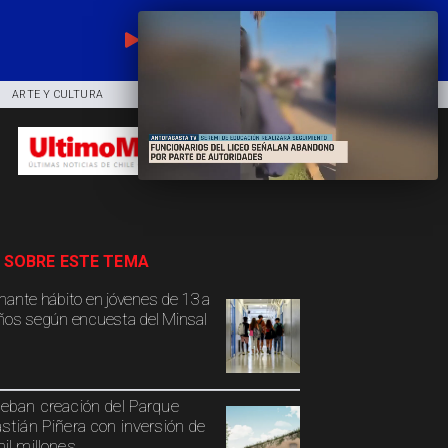
EN VIVO
ARTE Y CULTURA
COMUNIDAD
DEPORTES
 SOBRE ESTE TEMA
mante hábito en jóvenes de 13 a
ños según encuesta del Minsal
eban creación del Parque
stián Piñera con inversión de
il millones