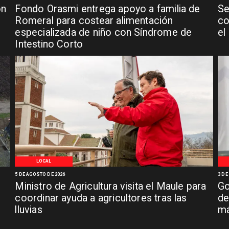
ón
Fondo Orasmi entrega apoyo a familia de
Se
n
Romeral para costear alimentación
co
especializada de niño con Síndrome de
el
Intestino Corto
LOCAL
5 DE AGOSTO DE 2026
3 DE
Ministro de Agricultura visita el Maule para
Go
coordinar ayuda a agricultores tras las
de
lluvias
má