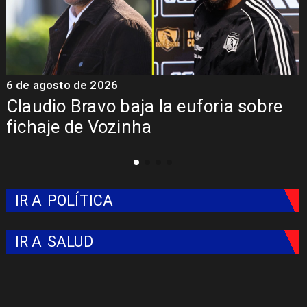
6 de agosto de 2026
5
Claudio Bravo baja la euforia sobre
fichaje de Vozinha
IR A
POLÍTICA
IR A
SALUD