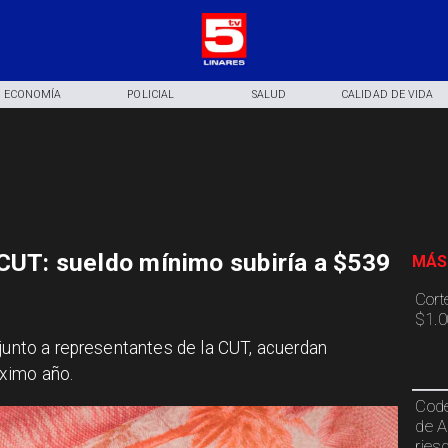
ECONOMÍA
POLICIAL
SALUD
CALIDAD DE VIDA
CUT: sueldo mínimo subiría a $539
MÁS
Cort
$1.0
 junto a representantes de la CUT, acuerdan
óximo año.
Code
de A
ries