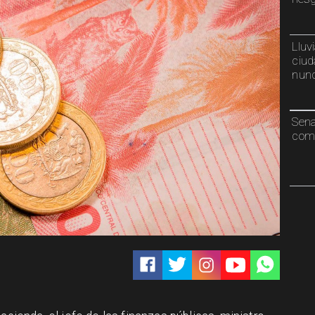
Lluv
ciud
nunc
Sen
comp