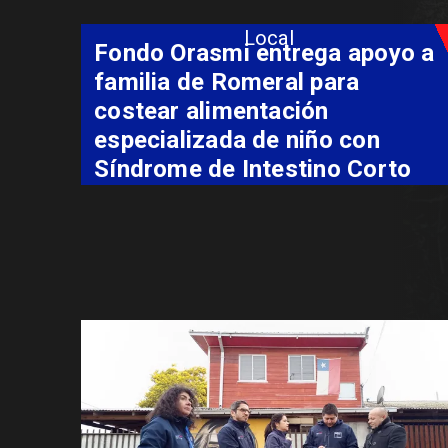
Local
Sello Artesanía Indígena abre
su convocatoria 2026 con
postulaciones hasta el 7 de
agosto