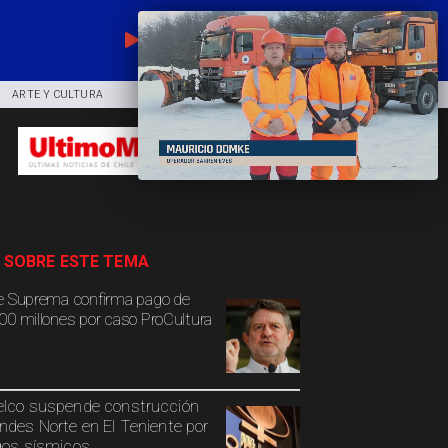
EN VIVO
ARTE Y CULTURA
COMUNIDAD
DEPORTES
 SOBRE ESTE TEMA
e Suprema confirma pago de
00 millones por caso ProCultura
lco suspende construcción
ndes Norte en El Teniente por
gos sísmicos