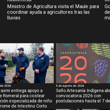
5 DE AGOSTO DE 2026
3 DE
Ministro de Agricultura visita el Maule para
Go
coordinar ayuda a agricultores tras las
de
lluvias
má
 de 2026
5 de agosto de 2026
asmi entrega apoyo a
Sello Artesanía Indígena ab
de Romeral para costear
convocatoria 2026 con
ción especializada de niño
postulaciones hasta el 7 d
rome de Intestino Corto