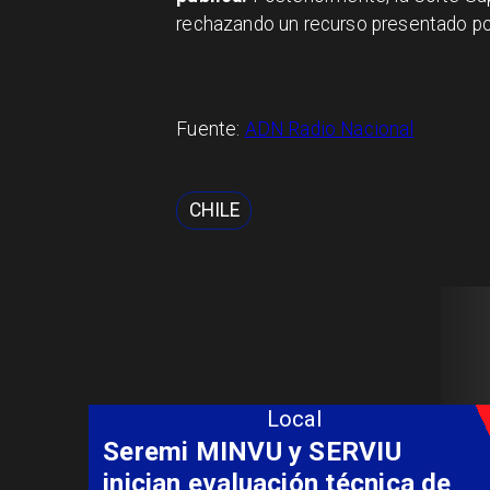
rechazando un recurso presentado po
Fuente:
ADN Radio Nacional
CHILE
Local
Fondo Orasmi entrega apoyo a
familia de Romeral para