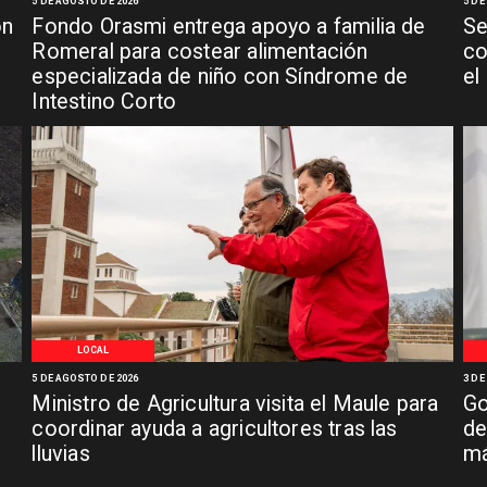
5 DE AGOSTO DE 2026
5 DE
ón
Fondo Orasmi entrega apoyo a familia de
Se
n
Romeral para costear alimentación
co
especializada de niño con Síndrome de
el
Intestino Corto
LOCAL
5 DE AGOSTO DE 2026
3 DE
Ministro de Agricultura visita el Maule para
Go
coordinar ayuda a agricultores tras las
de
lluvias
má