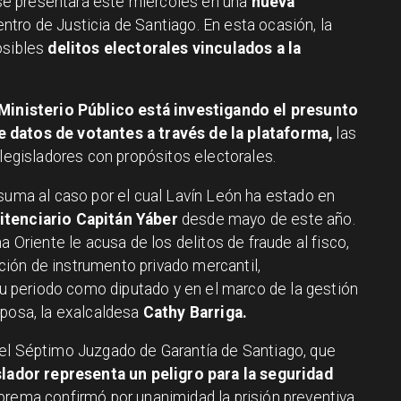
e presentará este miércoles en una
nueva
ntro de Justicia de Santiago. En esta ocasión, la
osibles
delitos electorales vinculados a la
Ministerio Público está investigando el presunto
 datos de votantes a través de la plataforma,
las
 legisladores con propósitos electorales.
 suma al caso por el cual Lavín León ha estado en
itenciario Capitán Yáber
desde mayo de este año.
a Oriente le acusa de los delitos de fraude al fisco,
cación de instrumento privado mercantil,
periodo como diputado y en el marco de la gestión
sposa, la exalcaldesa
Cathy Barriga.
 el Séptimo Juzgado de Garantía de Santiago, que
islador representa un peligro para la seguridad
rema confirmó por unanimidad la prisión preventiva,