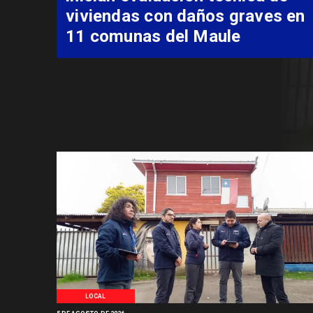
costear alimentación
especializada de niño con
Síndrome de Intestino Corto
LOCAL