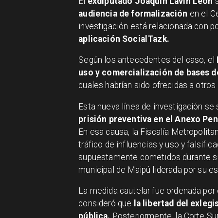
El
exdiputado Joaquín Lavín León
s
audiencia de formalización
en el Ce
investigación está relacionada con p
aplicación SocialTazk.
Según los antecedentes del caso, el
uso y comercialización de bases de
cuales habrían sido ofrecidas a otros
Esta nueva línea de investigación se
prisión preventiva en el Anexo Pen
En esa causa, la Fiscalía Metropolitan
tráfico de influencias y uso y falsifi
supuestamente cometidos durante su 
municipal de Maipú liderada por su e
La medida cautelar fue ordenada por
consideró que
la libertad del exleg
pública.
Posteriormente, la Corte Sup