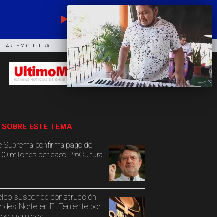
EN VIVO
ARTE Y CULTURA
COMUNIDAD
DEPORTES
 SOBRE ESTE TEMA
e Suprema confirma pago de
00 millones por caso ProCultura
lco suspende construcción
ndes Norte en El Teniente por
gos sísmicos