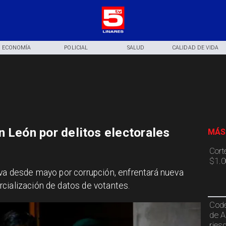
ECONOMÍA
POLICIAL
SALUD
CALIDAD DE VIDA
n León por delitos electorales
MÁS
Cort
$1.0
iva desde mayo por corrupción, enfrentará nueva
cialización de datos de votantes.
Code
de A
ries