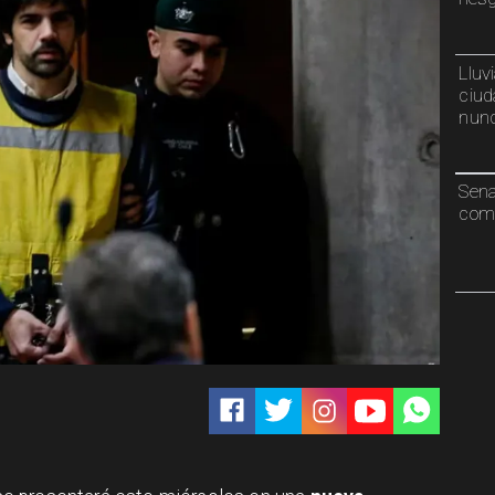
Lluv
ciud
nunc
Sen
comp