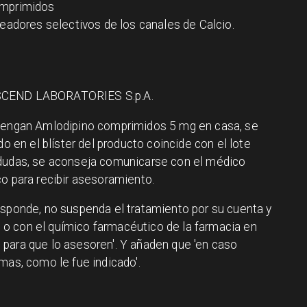
omprimidos
ueadores selectivos de los canales de Calcio.
8
: ASCEND LABORATORIES S.p.A.
 tengan Amlodipino comprimidos 5 mg en casa, se
do en el blíster del producto coincide con el lote
 dudas, se aconseja comunicarse con el médico
co para recibir asesoramiento.
esponde, no suspenda el tratamiento por su cuenta y
o con el químico farmacéutico de la farmacia en
para que lo asesoren'. Y añaden que 'en caso
mas, como le fue indicado'.