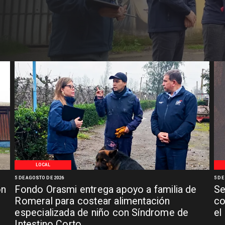
LOCAL
5 DE AGOSTO DE 2026
5 DE
ón
Fondo Orasmi entrega apoyo a familia de
Se
n
Romeral para costear alimentación
co
especializada de niño con Síndrome de
el
Intestino Corto