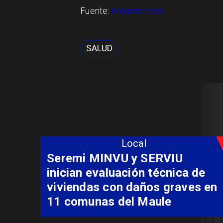
Fuente:
Meganoticias
SALUD
Local
Fondo Orasmi entrega apoyo a
familia de Romeral para
costear alimentación
especializada de niño con
Síndrome de Intestino Corto