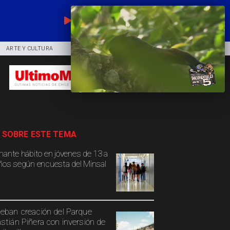
EN VIVO
ARTE Y CULTURA
COMUNIDAD
DEPORTES
 SOBRE ESTE TEMA
mante hábito en jóvenes de 13 a
ños según encuesta del Minsal
eban creación del Parque
stián Piñera con inversión de