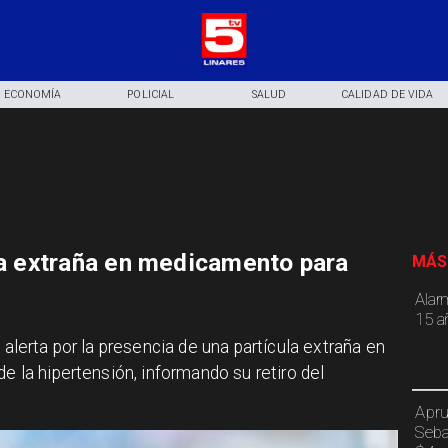
ECONOMÍA
POLICIAL
SALUD
CALIDAD DE VIDA
ula extraña en medicamento para
MÁS
Alar
15 a
 alerta por la presencia de una partícula extraña en
de la hipertensión, informando su retiro del
Apru
Seba