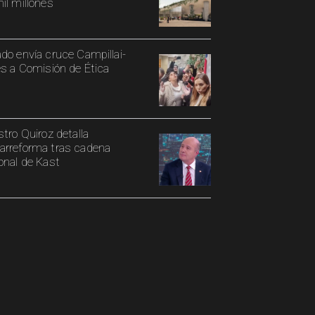
il millones
do envía cruce Campillai-
es a Comisión de Ética
stro Quiroz detalla
rreforma tras cadena
onal de Kast