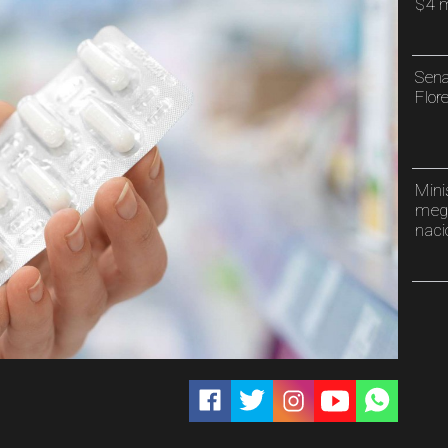
$4 m
Sena
Flor
Mini
mega
naci