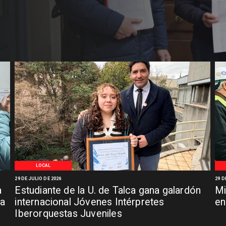
LOCAL
29 DE JULIO DE 2026
29 D
a
Estudiante de la U. de Talca gana galardón
Mi
za
internacional Jóvenes Intérpretes
en
Iberorquestas Juveniles