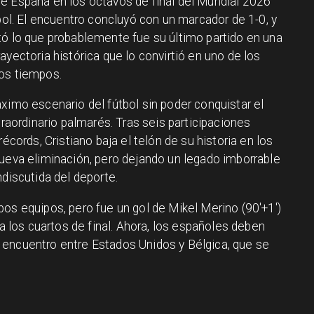
e España en los octavos de final del Mundial 2026
tbol. El encuentro concluyó con un marcador de 1-0, y
tó lo que probablemente fue su último partido en una
ayectoria histórica que lo convirtió en uno de los
los tiempos.
ximo escenario del fútbol sin poder conquistar el
traordinario palmarés. Tras seis participaciones
écords, Cristiano baja el telón de su historia en los
nueva eliminación, pero dejando un legado imborrable
ndiscutida del deporte.
os equipos, pero fue un gol de Mikel Merino (90'+1')
 a los cuartos de final. Ahora, los españoles deben
 el encuentro entre Estados Unidos y Bélgica, que se