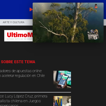
EN VIVO
ARTE Y CULTURA
COMUNIDAD
DEPORTES
 SOBRE ESTE TEMA
adores de apuestas online
 acelerar regulación en Chile
ece Lucy López Cruz, primera
llista chilena en Juegos
americanos