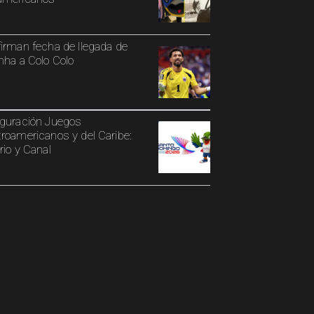
irman fecha de llegada de
nha a Colo Colo
guración Juegos
roamericanos y del Caribe:
rio y Canal