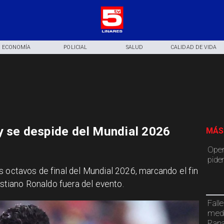
ECONOMÍA
POLICIAL
SALUD
CALIDAD DE VIDA
y se despide del Mundial 2026
MÁS
Oper
piden
s octavos de final del Mundial 2026, marcando el fin
ristiano Ronaldo fuera del evento.
Fall
meda
Pan