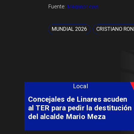
Fuente:
Meganoticias
MUNDIAL 2026
CRISTIANO RO
Local
Estudiante de la U. de Talca
gana galardón internacional
Jóvenes Intérpretes
Iberorquestas Juveniles