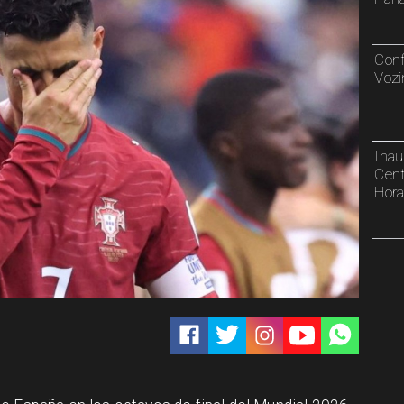
Conf
Vozi
Inau
Cent
Hora