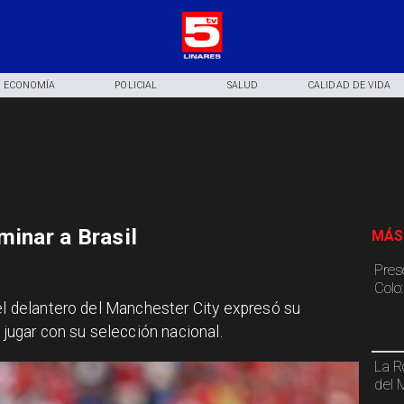
ECONOMÍA
POLICIAL
SALUD
CALIDAD DE VIDA
minar a Brasil
MÁS
Pres
Colo
 el delantero del Manchester City expresó su
 jugar con su selección nacional.
La R
del 