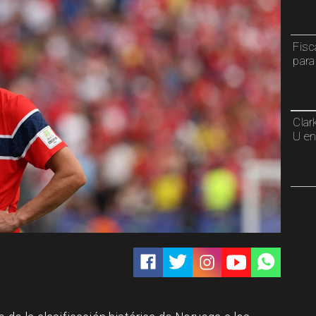
Fisc
para
Clar
U en