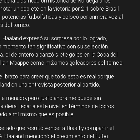
e de la clasificación histórica de Noruega a los
notar un doblete en la victoria por 2-1 sobre Brasil.
s potencias futbolísticas y colocó por primera vez al
s del torneo.
, Haaland expresó su sorpresa por lo logrado,
n momento tan significativo con su selección.
a, el delantero alcanzó siete goles en la Copa del
Kylian Mbappé como máximos goleadores del torneo.
el brazo para creer que todo esto es real porque
and en una entrevista posterior al partido.
s a menudo, pero justo ahora me quedé sin
udiera llegar a este nivel en términos de logros
ado a mí mismo que es posible'.
erado que resultó vencer a Brasil y compartir el
. Haaland mencionó el crecimiento del fútbol