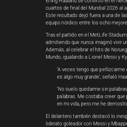
Erling Haaland se convirtió en el héro
cuartos de final del Mundial 2026 al a
Este resultado dejó fuera a una de la
equipo nórdico entre los ocho mejore
Tras el partido en el MetLife Stadium
admitiendo que nunca imaginó vivir u
Además, al celebrar el hito de Norueg
Mundo, igualando a Lionel Messi y 
'A veces tengo que pellizcarme 
es algo muy grande', señaló Haal
'No suelo quedarme sin palabra
palabras. Me costaba creer que p
en mi vida, pero me he demostr
El delantero también destacó lo inesp
liderato goleador con Messi y Mbappé