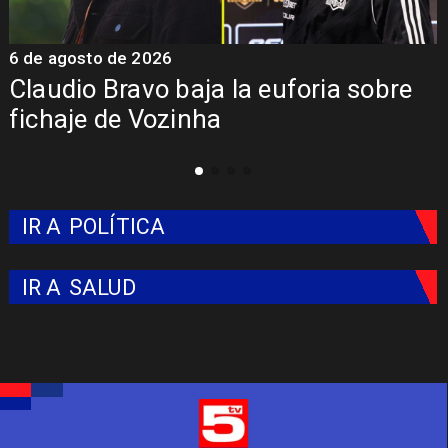
5 de agosto de 2026
5
Presentación de Vozinha en Colo
Colo: Fecha, Estadio y Contrato
IR A
POLÍTICA
IR A
SALUD