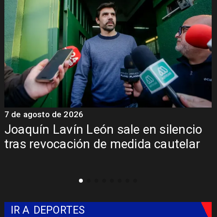
7 de agosto de 2026
7
Joaquín Lavín León sale en silencio
y
tras revocación de medida cautelar
IR A
DEPORTES