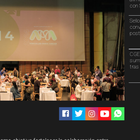
con 
Sell
conv
post
CGE 
sumi
tras