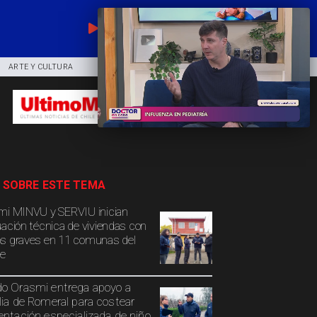
EN VIVO
ARTE Y CULTURA
COMUNIDAD
DEPORTES
 SOBRE ESTE TEMA
mi MINVU y SERVIU inician
uación técnica de viviendas con
s graves en 11 comunas del
e
o Orasmi entrega apoyo a
lia de Romeral para costear
entación especializada de niño