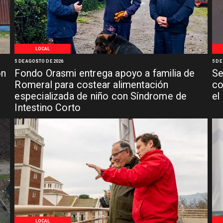
LOCAL
5 DE AGOSTO DE 2026
5 DE
ón
Fondo Orasmi entrega apoyo a familia de
Se
n
Romeral para costear alimentación
co
especializada de niño con Síndrome de
el
Intestino Corto
LOCAL