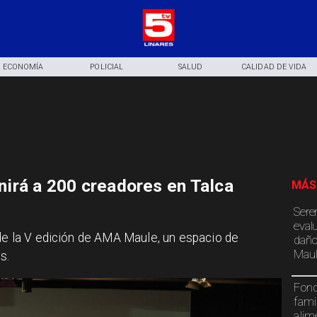
ECONOMÍA
POLICIAL
SALUD
CALIDAD DE VIDA
irá a 200 creadores en Talca
MÁS
Sere
eval
 de la V edición de AMA Maule, un espacio de
daño
Maul
s.
Fond
fami
alim