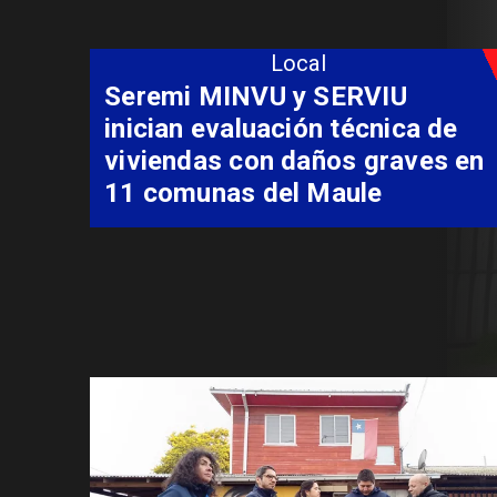
Local
Fondo Orasmi entrega apoyo a
familia de Romeral para
costear alimentación
especializada de niño con
Síndrome de Intestino Corto