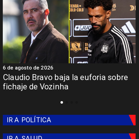
5 de agosto de 2026
ja la euforia sobre
Presentación de V
ha
Colo: Fecha, Estad
IR A
POLÍTICA
IR A
SALUD