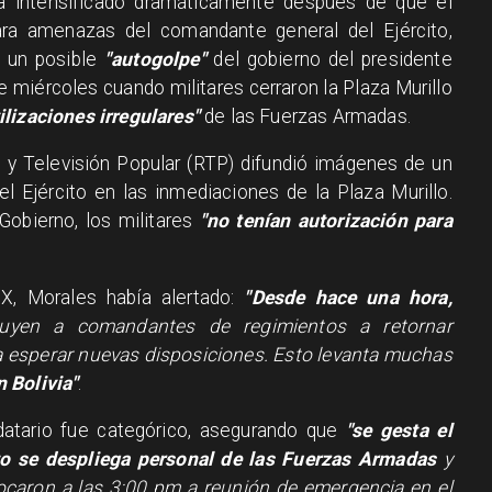
ha intensificado dramáticamente después de que el
ra amenazas del comandante general del Ejército,
e un posible
"autogolpe"
del gobierno del presidente
e miércoles cuando militares cerraron la Plaza Murillo
lizaciones irregulares"
de las Fuerzas Armadas.
 y Televisión Popular (RTP) difundió imágenes de un
l Ejército en las inmediaciones de la Plaza Murillo.
Gobierno, los militares
"no tenían autorización para
X, Morales había alertado:
"Desde hace una hora,
truyen a comandantes de regimientos a retornar
a esperar nuevas disposiciones. Esto levanta muchas
 Bolivia"
.
datario fue categórico, asegurando que
"se gesta el
o se despliega personal de las Fuerzas Armadas
y
vocaron a las 3:00 pm a reunión de emergencia en el