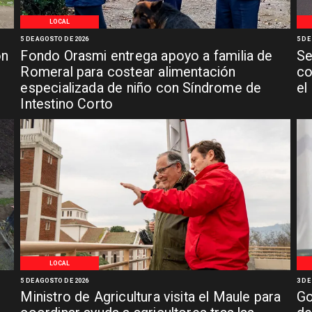
LOCAL
5 DE AGOSTO DE 2026
5 DE
ón
Fondo Orasmi entrega apoyo a familia de
Se
n
Romeral para costear alimentación
co
especializada de niño con Síndrome de
el
Intestino Corto
LOCAL
5 DE AGOSTO DE 2026
3 DE
Ministro de Agricultura visita el Maule para
Go