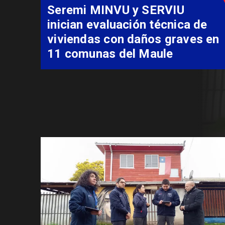
Fondo Orasmi entr
familia de Romeral
costear alimentac
especializada de n
Síndrome de Intes