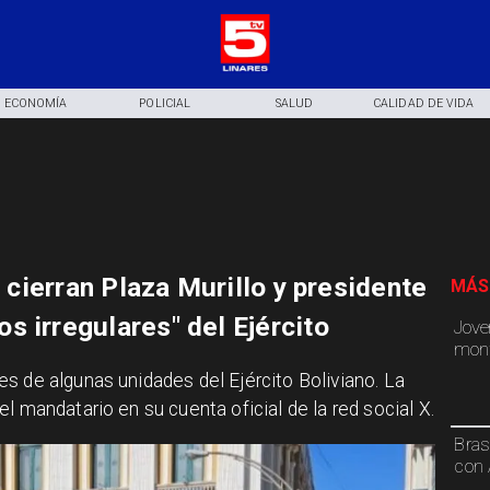
ECONOMÍA
POLICIAL
SALUD
CALIDAD DE VIDA
s cierran Plaza Murillo y presidente
MÁS
s irregulares" del Ejército
Jove
mont
s de algunas unidades del Ejército Boliviano. La
l mandatario en su cuenta oficial de la red social X.
Bras
con 