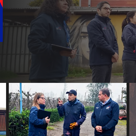
ega apoyo a
 para
ión
iño con
tino Corto