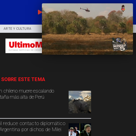
EN VIVO
ARTE Y CULTURA
COMUNIDAD
DEPORTES
 SOBRE ESTE TEMA
n chileno muere escalando
aña más alta de Perú
il reduce contacto diplomático
Argentina por dichos de Milei