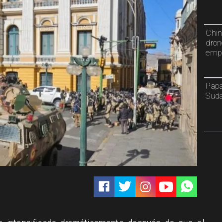
Chin
dron
emp
Papa
Sud