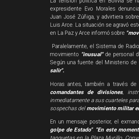
La tensión política en Bolivia se 
expresidente Evo Morales denuncia
Juan José Zúñiga, y advirtiera sobr
Luis Arce. La situación se agravó est
en La Paz y Arce informó sobre
"movi
Paralelamente, el Sistema de Radio
movimiento
"inusual"
de personal de
Según una fuente del Ministerio de 
salir".
Horas antes, también a través de 
comandantes de divisiones
, ins
inmediatamente a sus cuarteles par
sospechas del
movimiento militar en
En un mensaje posterior, el exman
golpe de Estado"
.
"En este moment
tanquetas en la Plaza Murillo. Con