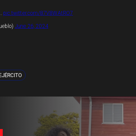
s…
pic.twitter.com/87V8WAtRO7
ueblo)
June 26, 2024
EJÉRCITO