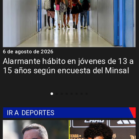
6 de agosto de 2026
6
a
Aprueban creación del Parque
Sebastián Piñera con inversión de $4
mil millones
IR A
DEPORTES