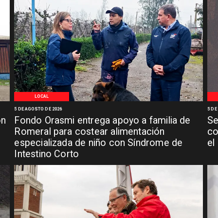
LOCAL
5 DE AGOSTO DE 2026
5 DE
ón
Fondo Orasmi entrega apoyo a familia de
Se
n
Romeral para costear alimentación
co
especializada de niño con Síndrome de
el
Intestino Corto