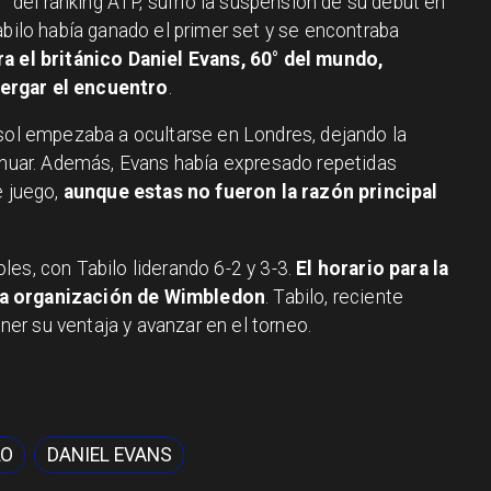
9° del ranking ATP, sufrió la suspensión de su debut en
abilo había ganado el primer set y se encontraba
a el británico Daniel Evans, 60° del mundo,
ergar el encuentro
.
 sol empezaba a ocultarse en Londres, dejando la
tinuar. Además, Evans había expresado repetidas
e juego,
aunque estas no fueron la razón principal
es, con Tabilo liderando 6-2 y 3-3.
El horario para la
la organización de Wimbledon
. Tabilo, reciente
r su ventaja y avanzar en el torneo.
LO
DANIEL EVANS