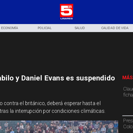
ECONOMÍA
POLICIAL
SALUD
CALIDAD DE VIDA
bilo y Daniel Evans es suspendido
MÁS
Claud
fich
ido contra el británico, deberá esperar hasta el
ras la interrupción por condiciones climáticas.
Pres
Colo