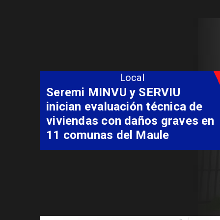
Local
Fondo Orasmi entrega apoyo a
familia de Romeral para
costear alimentación
especializada de niño con
Síndrome de Intestino Corto