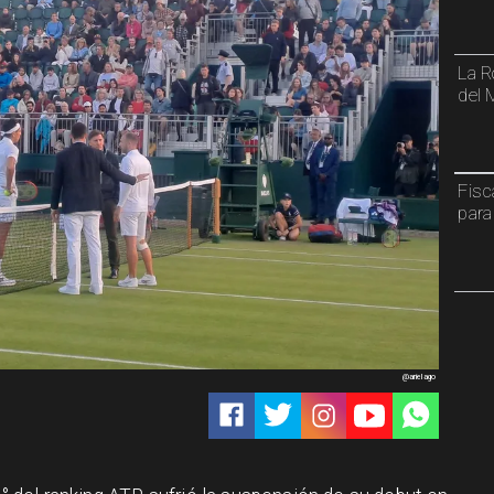
La R
del 
Fisc
para
@arielago