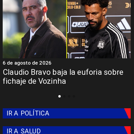
6 de agosto de 2026
5
Claudio Bravo baja la euforia sobre
fichaje de Vozinha
IR A
POLÍTICA
IR A
SALUD