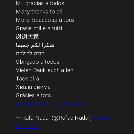
Mil gracias a todos
Many thanks to all
Merci beaucoup à tous
Grazie mille à tutti
谢谢大家
شكرا لكم جميعا
תודה לכולכם
Obrigado a todos
Vielen Dank euch allen
Tack alla
Хвала свима
Gràcies a tots
pic.twitter.com/7yPRs7QrOi
— Rafa Nadal (@RafaelNadal)
October
10, 2024