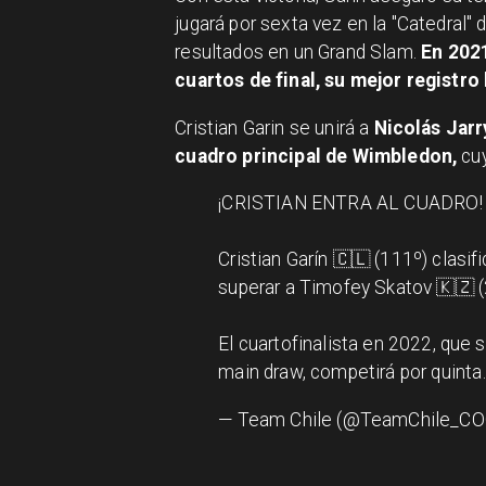
jugará por sexta vez en la "Catedral"
resultados en un Grand Slam.
En 2021
cuartos de final, su mejor registro
Cristian Garin se unirá a
Nicolás Jarr
cuadro principal de Wimbledon,
cuy
¡CRISTIAN ENTRA AL CUADRO! 
Cristian Garín 🇨🇱 (111º) clasif
superar a Timofey Skatov 🇰🇿 (2
El cuartofinalista en 2022, que s
main draw, competirá por quint
— Team Chile (@TeamChile_C