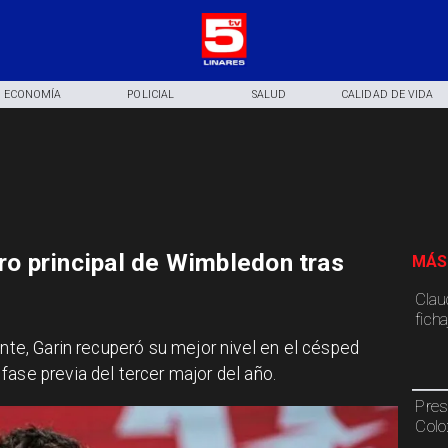
ECONOMÍA
POLICIAL
SALUD
CALIDAD DE VIDA
dro principal de Wimbledon tras
MÁS
Claud
fich
ante, Garin recuperó su mejor nivel en el césped
ase previa del tercer major del año.
Pres
Colo