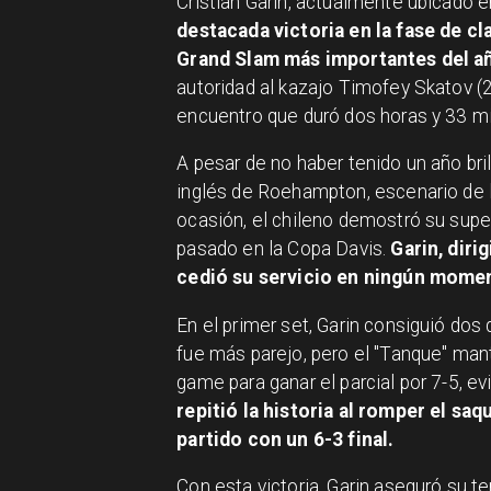
Cristian Garin, actualmente ubicado e
destacada victoria en la fase de c
Grand Slam más importantes del a
autoridad al kazajo Timofey Skatov (2
encuentro que duró dos horas y 33 m
A pesar de no haber tenido un año bri
inglés de Roehampton, escenario de la
ocasión, el chileno demostró su super
pasado en la Copa Davis.
Garin, diri
cedió su servicio en ningún momen
En el primer set, Garin consiguió dos 
fue más parejo, pero el "Tanque" man
game para ganar el parcial por 7-5, evi
repitió la historia al romper el sa
partido con un 6-3 final.
Con esta victoria, Garin aseguró su t