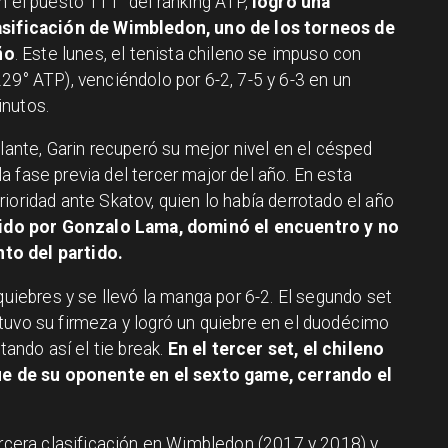
n el puesto 111° del ranking ATP,
logró una
lasificación de Wimbledon, uno de los torneos de
ño
. Este lunes, el tenista chileno se impuso con
29° ATP), venciéndolo por 6-2, 7-5 y 6-3 en un
inutos.
llante, Garin recuperó su mejor nivel en el césped
 fase previa del tercer major del año. En esta
ioridad ante Skatov, quien lo había derrotado el año
gido por Gonzalo Lama, dominó el encuentro y no
to del partido.
quiebres y se llevó la manga por 6-2. El segundo set
tuvo su firmeza y logró un quiebre en el duodécimo
tando así el tie break.
En el tercer set, el chileno
que de su oponente en el sexto game, cerrando el
ercera clasificación en Wimbledon (2017 y 2018) y