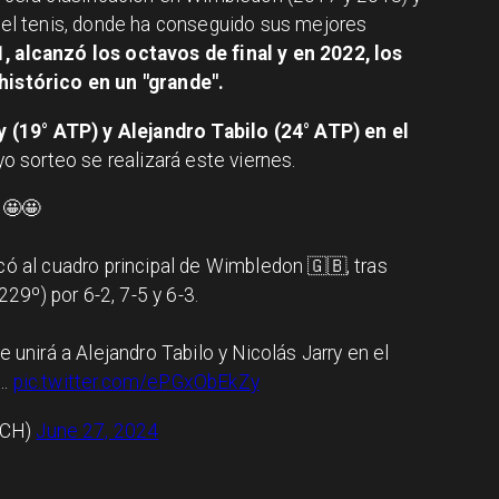
 del tenis, donde ha conseguido sus mejores
, alcanzó los octavos de final y en 2022, los
 histórico en un "grande".
y (19° ATP) y Alejandro Tabilo (24° ATP) en el
o sorteo se realizará este viernes.
🤩🤩
icó al cuadro principal de Wimbledon 🇬🇧, tras
29º) por 6-2, 7-5 y 6-3.
e unirá a Alejandro Tabilo y Nicolás Jarry en el
a…
pic.twitter.com/ePGxObEkZy
OCH)
June 27, 2024