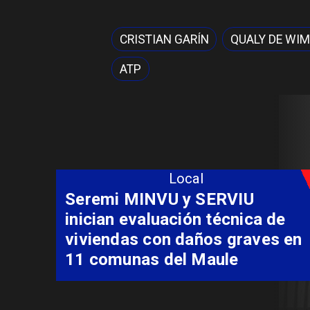
CRISTIAN GARÍN
QUALY DE WI
ATP
Local
Fondo Orasmi entrega apoyo a
familia de Romeral para
costear alimentación
especializada de niño con
Síndrome de Intestino Corto