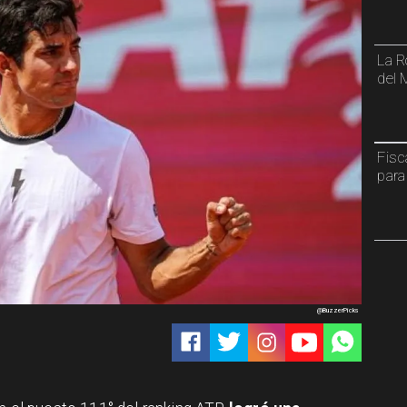
La R
del 
Fisc
para
@BuzzerPicks