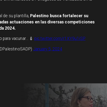
 de su plantilla,
Palestino busca fortalecer su
acadas actuaciones en las diversas competiciones
da 2024.
sto para vacunar… 💉
pic.twitter.com/r1XY9u1iSP
@CDPalestinoSADP)
January 5, 2024