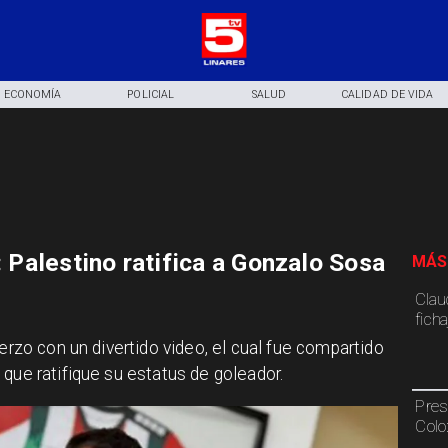
ECONOMÍA
POLICIAL
SALUD
CALIDAD DE VIDA
: Palestino ratifica a Gonzalo Sosa
MÁS
Claud
fich
uerzo con un divertido video, el cual fue compartido
que ratifique su estatus de goleador.
Pres
Colo