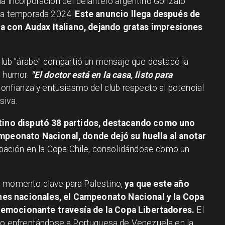
la incorporación del delantero argentino Gonzalo
 la temporada 2024.
Este anuncio llega después de
a con Audax Italiano, dejando gratas impresiones
 club "árabe" compartió un mensaje que destacó la
e humor:
"El doctor está en la casa, listo para
a confianza y entusiasmo del club respecto al potencial
siva.
ntino disputó 38 partidos, destacando como uno
Campeonato Nacional, donde dejó su huella al anotar
cipación en la Copa Chile, consolidándose como un
n momento clave para Palestino,
ya que este año
es nacionales, el Campeonato Nacional y la Copa
 emocionante travesía de la Copa Libertadores.
El
ero enfrentándose a Portuguesa de Venezuela en la