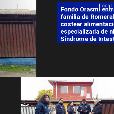
Local
Fondo Orasmi entrega apoyo a
familia de Romeral para
costear alimentación
especializada de niño con
Síndrome de Intestino Corto