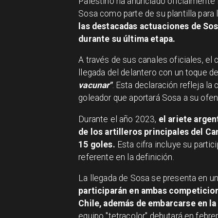
​Palestino ha anunciado oficialmente 
Sosa como parte de su plantilla para
las destacadas actuaciones de Sos
durante su última etapa.
A través de sus canales oficiales, el
llegada del delantero con un toque d
vacunar"
. Esta declaración refleja l
goleador que aportará Sosa a su ofen
Durante el año 2023,
el ariete arge
de los artilleros principales del 
15 goles.
Esta cifra incluye su parti
referente en la definición.
La llegada de Sosa se presenta en u
participarán en ambas competicion
Chile, además de embarcarse en la
equipo "tetracolor" debutará en febr