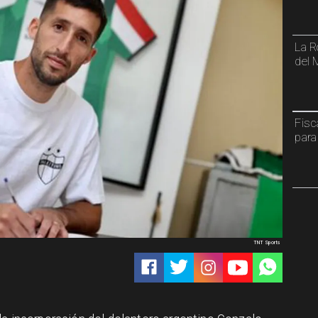
La R
del 
Fisc
para
TNT Sports