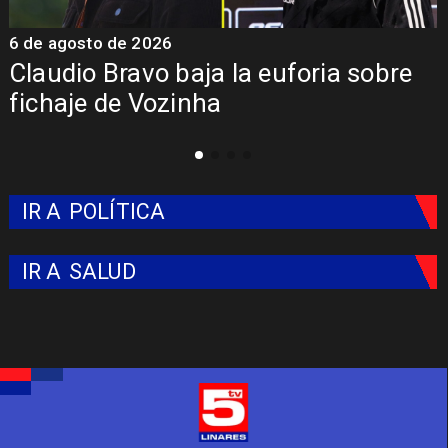
6 de agosto de 2026
5 
Claudio Bravo baja la euforia sobre
Pr
fichaje de Vozinha
Co
IR A
POLÍTICA
IR A
SALUD