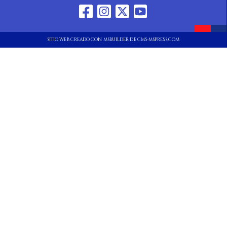
SITIO WEB CREADO CON MSBUILDER DE CMS-MSPRESS.COM