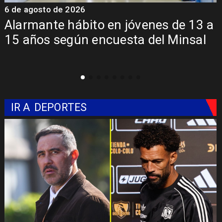
6 de agosto de 2026
6 
Alarmante hábito en jóvenes de 13 a
Ap
15 años según encuesta del Minsal
Se
mi
IR A
DEPORTES