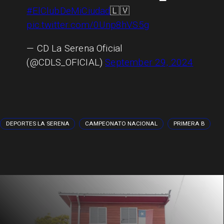
#ElClubDeMiCiudad
🇱🇻
pic.twitter.com/0Unp8hVS5g
— CD La Serena Oficial
(@CDLS_OFICIAL)
September 29, 2024
DEPORTES LA SERENA
CAMPEONATO NACIONAL
PRIMERA B